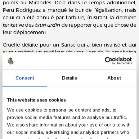
points au Mirandés. Déjà dans le temps additionnel,
Peru Rodríguez a marqué le but de l’égalisation, mais
celui-ci a été annulé par l’arbitre, frustrant la dernière
tentative des
txuri urdin
de rapporter quelque chose de
leur déplacement.
Cruelle défaite pour un Sanse qui a bien rivalisé et qui
aurait mérité un meilleur résultat. Lors de la prochaine
journée, les
potrillos
recevront le Sporting de Gijón à
Anoeta.
Consent
Details
About
Fiche technique :
CD Mirandés :
Nikic, Tamarit, Juan G. (cap.), I. Córdoba,
Medrano, Álex Cardero (Varela, 64e), Bauza, Thiago,
This website uses cookies
Pablo Pérez (El Jebari, 72e), Carlos Fdez (Petit, 64e) et A.
We use cookies to personalise content and ads, to
Marí (Barea, 91e).
provide social media features and to analyse our traffic.
We also share information about your use of our site with
Sanse :
Fraga, Dadie, P. Rodríguez (cap.), Kita, Balda (J.
our social media, advertising and analytics partners who
Gorosabel, 88e), Carbonell, Eceizabarrena (Ramírez,