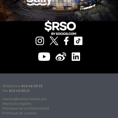
Téléphone
943 46 28 33
Fax
943 45 89 41
realsoc@realsociedad.eus
Mentions légales
Politique de confidentialité
Politique de cookies