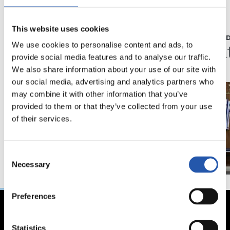
24/05/2023
24/05/2023
This website uses cookies
CONFÉRENCE DE PRESSE
ILLARRAMEND
« Je repars heureux et
À bien
We use cookies to personalise content and ads, to
provide social media features and to analyse our traffic.
fier »
We also share information about your use of our site with
our social media, advertising and analytics partners who
may combine it with other information that you’ve
provided to them or that they’ve collected from your use
of their services.
Consent
Necessary
Selection
Preferences
Statistics