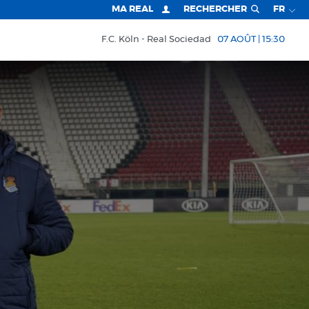
MA REAL
RECHERCHER
FR
F.C. Köln
Real Sociedad
07 AOÛT | 15:30