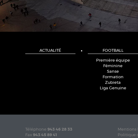
ACTUALITÉ
FOOTBALL
Première équipe
Féminine
Sanse
Formation
Zubieta
Liga Genuine
Téléphone
943 46 28 33
Mentions 
Fax
943 45 89 41
Politique 