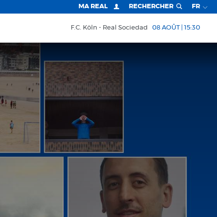
MA REAL
RECHERCHER
FR
F.C. Köln
Real Sociedad
08 AOÛT | 15:30