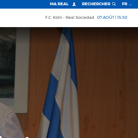
MA REAL
RECHERCHER
FR
F.C. Köln
Real Sociedad
07 AOÛT | 15:30