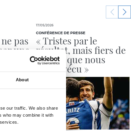
17/05/2026
CONFÉRENCE DE PRESSE
 ne pas
« Tristes par le
par une
résultat, mais fiers de
cile »
tout ce que nous
avons vécu »
About
se our traffic. We also share
ers who may combine it with
 services.