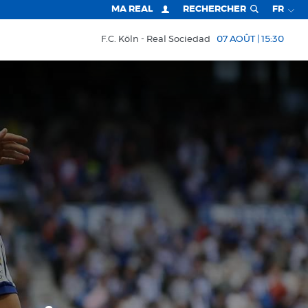
MA REAL
RECHERCHER
FR
F.C. Köln
Real Sociedad
07 AOÛT | 15:30