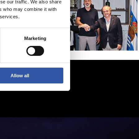
se our traffic. We also share
ers who may combine it with
 services.
Marketing
Allow all