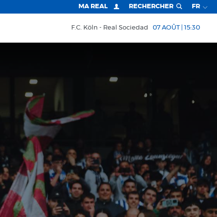
MA REAL
RECHERCHER
FR
F.C. Köln
Real Sociedad
07 AOÛT | 15:30