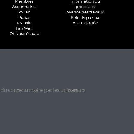
Membres
Information du
Actionnaires
processus
RSFan
Avance des travaux
Peñas
Keler Espazioa
RS Txiki
Visite guidée
Fan Wall
On vous écoute
du contenu inséré par les utilisateurs.