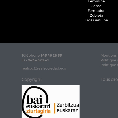
Féminine
Sanse
Formation
Zubieta
Liga Genuine
Téléphone
943 46 28 33
Mentions 
Fax
943 45 89 41
Politique 
Politique 
realsoc@realsociedad.eus
Copyright
Tous dro