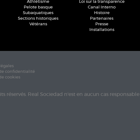
Athlétisme
Loi sur la transparence
Pelote basque
Canal Interno
Subaquatiques
Histoire
Sections historiques
Partenaires
Vétérans
Presse
Installations
légales
de confidentialité
de cookies
its réservés. Real Sociedad n'est en aucun cas responsable 