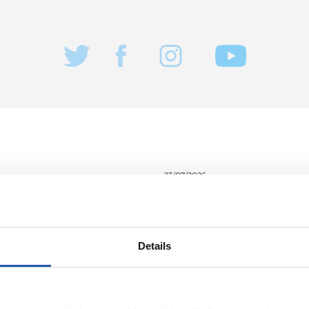
23/07/2026
COMMUNIQUÉS OFFICIELS
urnée avec
Verrouillé
rino Matarazzo
Details