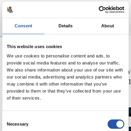
Consent
Details
About
This website uses cookies
We use cookies to personalise content and ads, to
31/07/2026
24/07/2026
provide social media features and to analyse our traffic.
CHRONIQUE
VIDÉOS
Des minutes en plus
Une jo
We also share information about your use of our site with
Pelleg
our social media, advertising and analytics partners who
may combine it with other information that you’ve
provided to them or that they’ve collected from your use
of their services.
Consent
Necessary
Selection