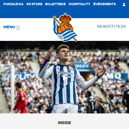
FUNDAZIOA
RS STORE
BILLETTERIE
HOSPITALITY
ÉVÉNEMENTS
08 AOÛT | 15:30
MENU
INSIDE