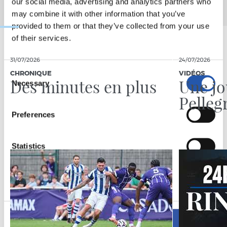
our social media, advertising and analytics partners who
may combine it with other information that you’ve
provided to them or that they’ve collected from your use
of their services.
31/07/2026
24/07/2026
Consent
CHRONIQUE
VIDÉOS
Des minutes en plus
Une jo
Necessary
Selection
Pelleg
Preferences
Statistics
Marketing
Allow all