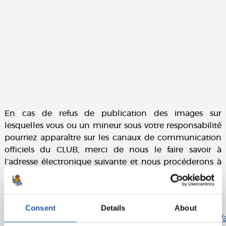
En cas de refus de publication des images sur
lesquelles vous ou un mineur sous votre responsabilité
pourriez apparaître sur les canaux de communication
officiels du CLUB, merci de nous le faire savoir à
l’adresse électronique suivante et nous procéderons à
leur retrait immédiat :
pdcp@realsociedad.eus
.
La politique de confidentialité correspondante est
disponible au lien suivant :
Consent
Details
About
https://cdn.realsociedad.eus/Uploads/CntDetalles/503/1