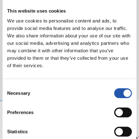
c8f7-4b75-9eb4-d09362fb43cd.pdf
This website uses cookies
We use cookies to personalise content and ads, to
provide social media features and to analyse our traffic.
We also share information about your use of our site with
our social media, advertising and analytics partners who
may combine it with other information that you’ve
provided to them or that they’ve collected from your use
of their services.
Consent
Necessary
Selection
Preferences
31/07/2026
24/07/2026
CHRONIQUE
VIDÉOS
Statistics
Des minutes en plus
Une jo