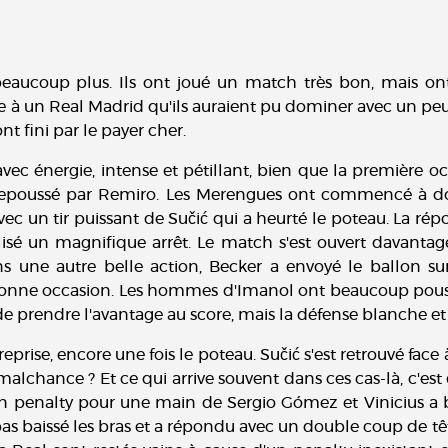
eaucoup plus. Ils ont joué un match très bon, mais on
ace à un Real Madrid qu'ils auraient pu dominer avec un peu
ont fini par le payer cher.
c énergie, intense et pétillant, bien que la première o
 repoussé par Remiro. Les Merengues ont commencé à do
avec un tir puissant de Sučić qui a heurté le poteau. La rép
alisé un magnifique arrêt. Le match s'est ouvert davant
ns une autre belle action, Becker a envoyé le ballon sur 
nne occasion. Les hommes d'Imanol ont beaucoup pouss
e prendre l'avantage au score, mais la défense blanche et
eprise, encore une fois le poteau. Sučić s'est retrouvé face
malchance ? Et ce qui arrive souvent dans ces cas-là, c'est
é un penalty pour une main de Sergio Gómez et Vinicius a
 pas baissé les bras et a répondu avec un double coup de t