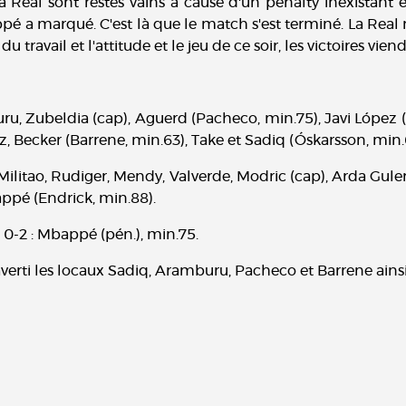
la Real sont restés vains à cause d'un penalty inexistant 
 a marqué. C'est là que le match s'est terminé. La Real n'
u travail et l'attitude et le jeu de ce soir, les victoires vie
, Zubeldia (cap), Aguerd (Pacheco, min.75), Javi López (
z, Becker (Barrene, min.63), Take et Sadiq (Óskarsson, min.
, Militao, Rudiger, Mendy, Valverde, Modric (cap), Arda Gul
appé (Endrick, min.88).
8. 0-2 : Mbappé (pén.), min.75.
verti les locaux Sadiq, Aramburu, Pacheco et Barrene ainsi 