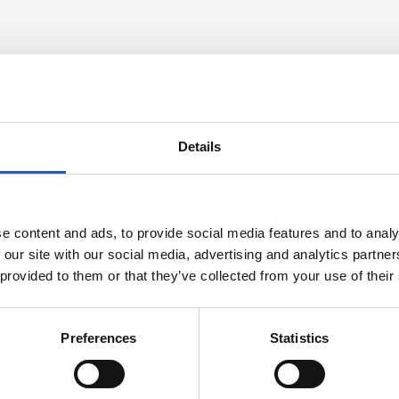
Details
e content and ads, to provide social media features and to analy
 our site with our social media, advertising and analytics partn
 provided to them or that they’ve collected from your use of their
23/07/2026
COMMUNIQUÉS OFFICIELS
urnée avec
Verrouillé
Preferences
Statistics
rino Matarazzo