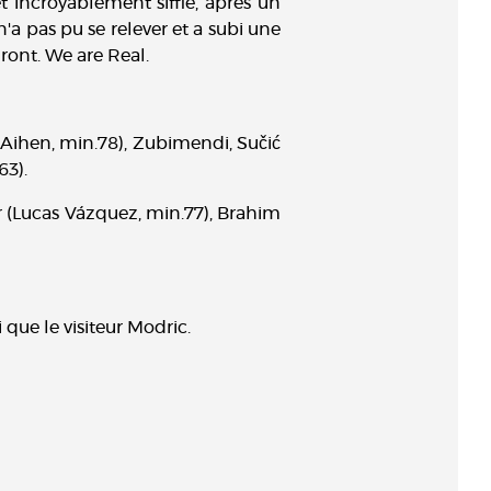
et incroyablement sifflé, après un
a pas pu se relever et a subi une
ndront. We are Real.
Aihen, min.78), Zubimendi, Sučić
63).
er (Lucas Vázquez, min.77), Brahim
que le visiteur Modric.