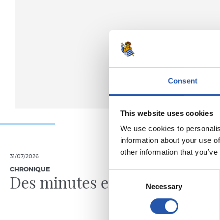
Consent
This website uses cookies
We use cookies to personalis
information about your use of
other information that you’ve
31/07/2026
24/07/2026
CHRONIQUE
VIDÉOS
Consent
Des minutes en plus
Une jo
Necessary
Selection
Pelleg