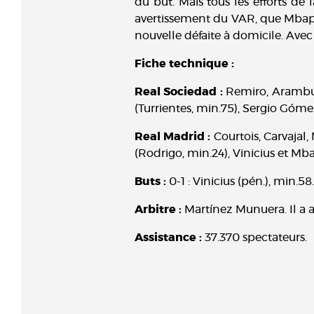
du but. Mais tous les efforts de 
avertissement du VAR, que Mbappé
nouvelle défaite à domicile. Avec d
Fiche technique :
Real Sociedad :
Remiro, Aramburu
(Turrientes, min.75), Sergio Góme
Real Madrid :
Courtois, Carvajal
(Rodrigo, min.24), Vinicius et Mb
Buts :
0-1 : Vinicius (pén.), min.5
Arbitre :
Martínez Munuera. Il a a
Assistance :
37.370 spectateurs.