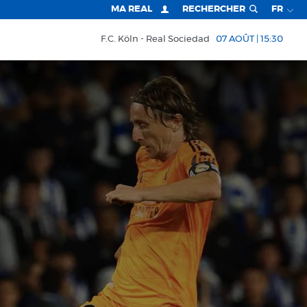
MA REAL
RECHERCHER
FR
F.C. Köln
Real Sociedad
07 AOÛT | 15:30