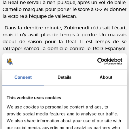
la Real ne servait à rien puisque, après un vol de balle,
Camello marquait pour porter le score à 0-2 et donner
la victoire à l'équipe de Vallescan.
Dans la dernière minute, Zubimendi réduisait l'écart,
mais il n'y avait plus de temps à perdre. Un mauvais
début de saison pour la Real. Il est temps de se
rattraper samedi à domicile contre le RCD Espanyol.
Nous sommes la Real.
Détails techniques :
Consent
Details
About
Real Sociedad :
Remiro, Traoré (Aramburu, min.75),
Aritz, Pacheco, Javi López, González de Zárate
(Zubimendi, min.46), Turrientes (Barrene, min.68), Brais
This website uses cookies
Méndez, Becker, Take (Sergio Gómez, min.68) et
Oyarzabal (cap)(Sučić, min.82).
We use cookies to personalise content and ads, to
provide social media features and to analyse our traffic.
Rayo Vallecano :
Cárdenas, Andrei (Balliu, min.77),
We also share information about your use of our site with
Mumin, Lejeune, Pacha, Óscar (cap), Unai López
our social media, advertising and analytics partners who