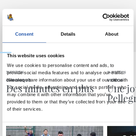
Consent
Details
About
This website uses cookies
We use cookies to personalise content and ads, to
provide social media features and to analyse our traffic.
31/07/2026
24/07/2026
We also share information about your use of our site with
CHRONIQUE
VIDÉOS
Des minutes en plus
Une jo
our social media, advertising and analytics partners who
Pelleg
may combine it with other information that you’ve
provided to them or that they’ve collected from your use
of their services.
Consent
Necessary