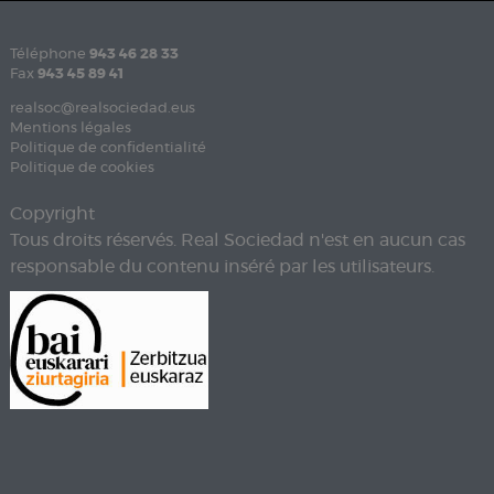
Téléphone
943 46 28 33
Fax
943 45 89 41
realsoc@realsociedad.eus
Mentions légales
Politique de confidentialité
Politique de cookies
Copyright
Tous droits réservés. Real Sociedad n'est en aucun cas
responsable du contenu inséré par les utilisateurs.