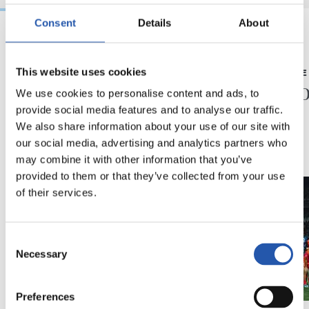
Consent
Details
About
23/05/2026
23/05/2026
This website uses cookies
CONFÉRENCE DE PRESSE
CONFÉRENCE 
« Une année très
« Sais
We use cookies to personalise content and ads, to
spéciale »
provide social media features and to analyse our traffic.
We also share information about your use of our site with
our social media, advertising and analytics partners who
may combine it with other information that you’ve
provided to them or that they’ve collected from your use
of their services.
Consent
Necessary
Selection
Preferences