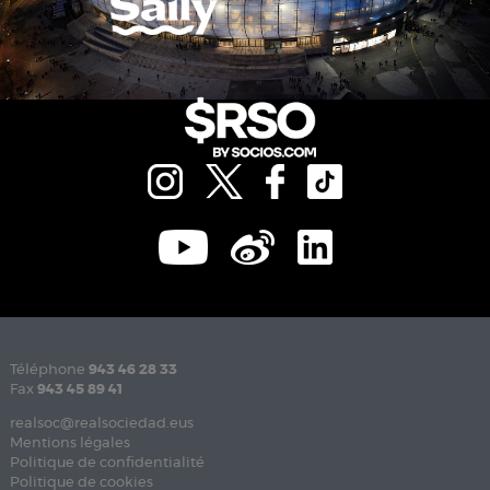
Téléphone
943 46 28 33
Fax
943 45 89 41
realsoc@realsociedad.eus
Mentions légales
Politique de confidentialité
Politique de cookies