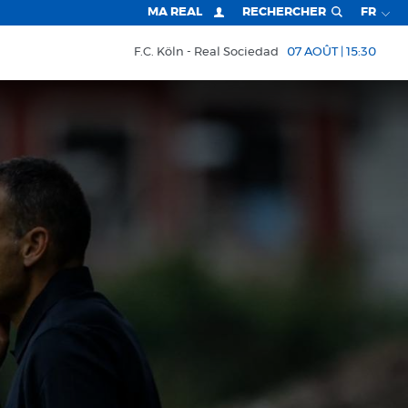
MA REAL
RECHERCHER
FR
F.C. Köln
Real Sociedad
07 AOÛT | 15:30