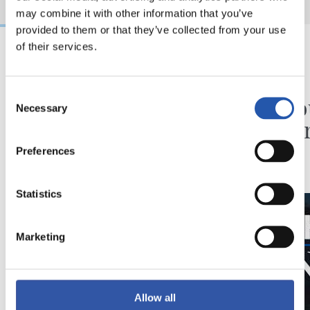
may combine it with other information that you’ve
provided to them or that they’ve collected from your use
of their services.
31/07/2026
24/07/2026
CHRONIQUE
VIDÉOS
Consent
Des minutes en plus
Une jo
Necessary
Selection
Pelleg
Preferences
Statistics
Marketing
Allow all