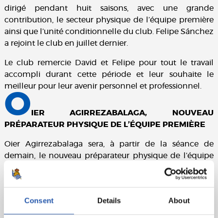
dirigé pendant huit saisons, avec une grande
contribution, le secteur physique de l’équipe première
ainsi que l’unité conditionnelle du club. Felipe Sánchez
a rejoint le club en juillet dernier.
Le club remercie David et Felipe pour tout le travail
accompli durant cette période et leur souhaite le
meilleur pour leur avenir personnel et professionnel.
O
IER AGIRREZABALAGA, NOUVEAU
PRÉPARATEUR PHYSIQUE DE L’ÉQUIPE PREMIÈRE
Oier Agirrezabalaga sera, à partir de la séance de
demain, le nouveau préparateur physique de l’équipe
première. Originaire d’Azpeitia, jusqu’à présent
responsable du développement du football de base, il
a travaillé pendant 17 saisons au sein de différentes
Consent
Details
About
équipes et catégories du centre de formation de
Zubieta, dont 10 avec l’équipe réserve txuri-urdin.