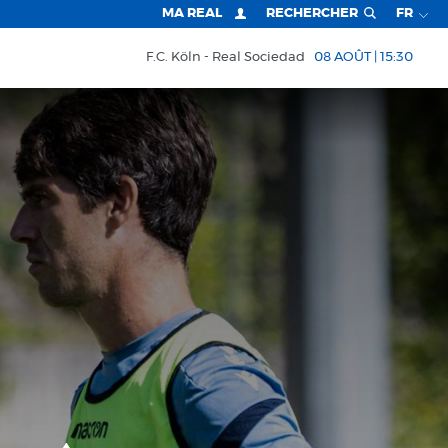
MA REAL
RECHERCHER
FR
F.C. Köln
Real Sociedad
08 AOÛT | 15:30