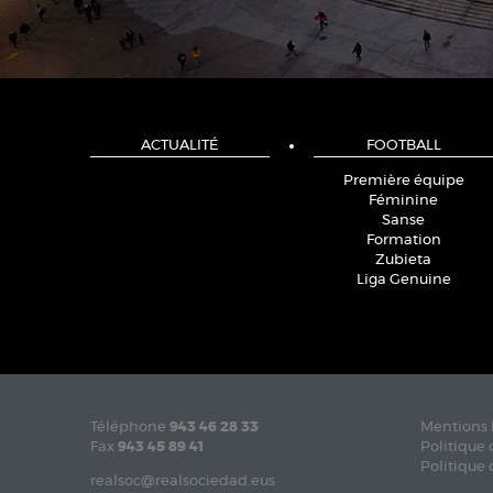
ACTUALITÉ
FOOTBALL
Première équipe
Féminine
Sanse
Formation
Zubieta
Liga Genuine
Téléphone
943 46 28 33
Mentions 
Fax
943 45 89 41
Politique 
Politique 
realsoc@realsociedad.eus