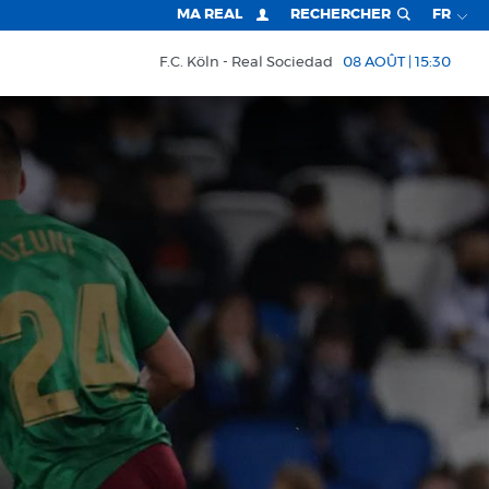
MA REAL
RECHERCHER
FR
F.C. Köln
Real Sociedad
08 AOÛT | 15:30