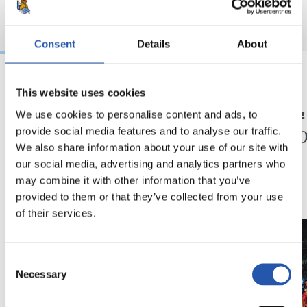
Consent
Details
About
This website uses cookies
23/05/2026
23/05/2026
We use cookies to personalise content and ads, to
CONFÉRENCE DE PRESSE
CONFÉRENCE 
« Une année très
« Sais
provide social media features and to analyse our traffic.
spéciale »
We also share information about your use of our site with
our social media, advertising and analytics partners who
may combine it with other information that you’ve
provided to them or that they’ve collected from your use
of their services.
Consent
Necessary
Selection