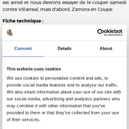
est arrivé et nous devrons essayer de le couper samedi
contre Villarreal, mais d'abord, Zamora en Coupe.
Fiche technique :
Real Betis :
Rui Silva, Bellerín, Bartra, Víctor Ruiz, Álex
Moreno (Miranda, min.83), Guido Rodríguez (Paúl,
min.83), Gardé (William Carvalho min.66), Canales,
Consent
Details
About
Fekir (Tello, min. 83), Juanmi (Rodri, min.87) et Willian
José.
This website uses cookies
Real Sociedad :
Remiro, Zaldua (Gorosabel, min.63),
We use cookies to personalise content and ads, to
Aritz, Le Normand, Aihen, Zubeldia (Turrientes, min.74),
provide social media features and to analyse our traffic.
Zubimendi, Barrenetxea (Navarro, min.74), Portu
We also share information about your use of our site with
(Januzaj, min.63), Oyarzabal (casquette) et Isak (Sorloth,
our social media, advertising and analytics partners who
min.74).
may combine it with other information that you’ve
Buts :
1-0 : Álex Moreno, min.14. 2-0 : Juanmi, min.57. 3-
provided to them or that they’ve collected from your use
0 : Fekir, min.66. 4-0 : Álex Moreno, min.79.
of their services.