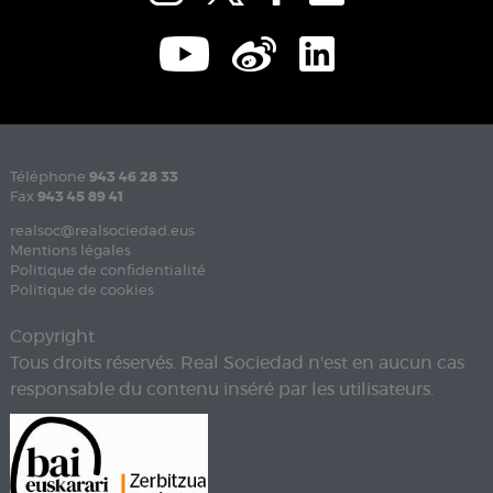
Téléphone
943 46 28 33
Fax
943 45 89 41
realsoc@realsociedad.eus
Mentions légales
Politique de confidentialité
Politique de cookies
Copyright
Tous droits réservés. Real Sociedad n'est en aucun cas
responsable du contenu inséré par les utilisateurs.