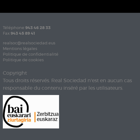
Téléphone
943 46 28 33
Fax
943 45 89 41
realsoc@realsociedad.eus
Mentions légales
Politique de confidentialité
Politique de cookies
Copyright
Tous droits réservés. Real Sociedad n'est en aucun cas
responsable du contenu inséré par les utilisateurs.