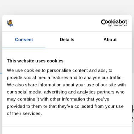
Consent
Details
About
This website uses cookies
We use cookies to personalise content and ads, to
provide social media features and to analyse our traffic.
We also share information about your use of our site with
our social media, advertising and analytics partners who
17/07/2025
04/07/2025
may combine it with other information that you’ve
MAGASIN
VIDÉOS
Ce n’est pas grave, on
Gipuzk
provided to them or that they’ve collected from your use
of their services.
jouera avec celle
vivre 
d’Arconada
Consent