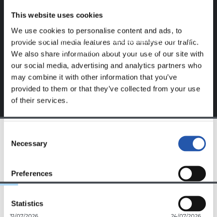
Ce contenu est réservé aux utilisateurs enregistrés sur
This website uses cookies
notre site web.
We use cookies to personalise content and ads, to
S'inscrire en cliquant sur l'
Identifiant
et profitez du
provide social media features and to analyse our traffic.
contenu exclusif pour vous.
We also share information about your use of our site with
our social media, advertising and analytics partners who
may combine it with other information that you’ve
provided to them or that they’ve collected from your use
of their services.
Consent
Necessary
Selection
ÉQUIPE
Preferences
Statistics
31/07/2026
24/07/2026