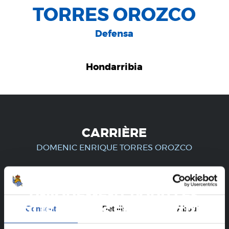
TORRES OROZCO
Defensa
Hondarribia
CARRIÈRE
DOMENIC ENRIQUE TORRES OROZCO
UNIQUEMENT POUR LES
Consent
Details
About
UTILISATEURS ENREGISTRÉS !