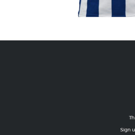
Th
Sign u