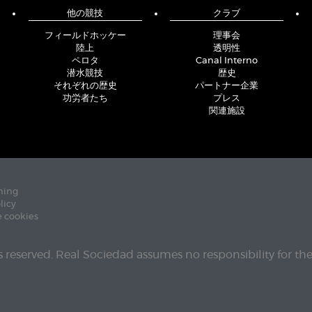
他の競技
クラブ
フィールドホッケー
理事会
陸上
透明性
ペロタ
Canal Interno
潜水競技
歴史
それぞれの歴史
パートナー企業
功労者たち
プレス
関連施設
ning
licy
e cookies
ts reserved. Real Sociedad assumes no responsibility for th