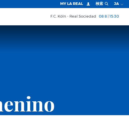
MY LA REAL
検索
JA
F.C. Köln
Real Sociedad
08 8 | 15:30
menino