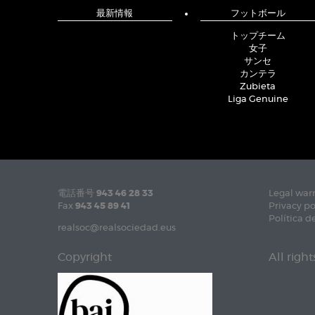
最新情報
フットボール
トップチーム
女子
サンセ
カンテラ
Zubieta
Liga Genuine
電話番号
943 46 28 33
Legal war
Fax
943 45 89 41
Privacy po
Política d
realsoc@realsociedad.eus
Copyright
All righ