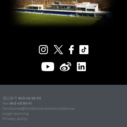
電話番号
943 46 28 33
Fax
943 45 89 41
fundazioa@fundazioa.realsociedad.eus
Legal warning
Privacy policy