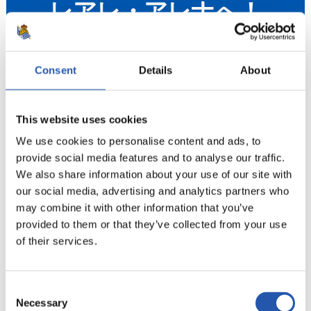
レアレ・アレナへ！
Consent
Details
About
This website uses cookies
We use cookies to personalise content and ads, to
provide social media features and to analyse our traffic.
WAKATAKEグループ
We also share information about your use of our site with
また会う日まで！
our social media, advertising and analytics partners who
may combine it with other information that you’ve
provided to them or that they’ve collected from your use
of their services.
Consent
Necessary
Selection