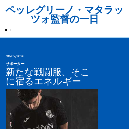
ペッレグリーノ・マタラッ
ツォ監督の一日
0
1
08/07/2026
サポーター
新たな戦闘服、そこ
に宿るエネルギー