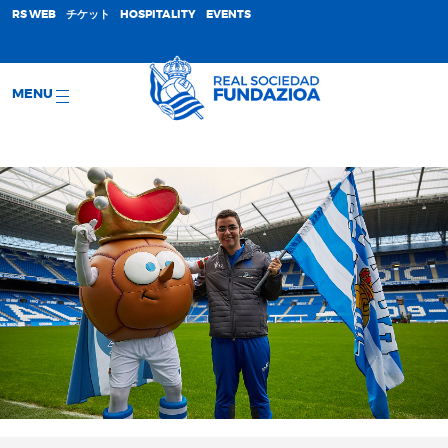
;
RS WEB
チケット
HOSPITALITY
EVENTS
MENU