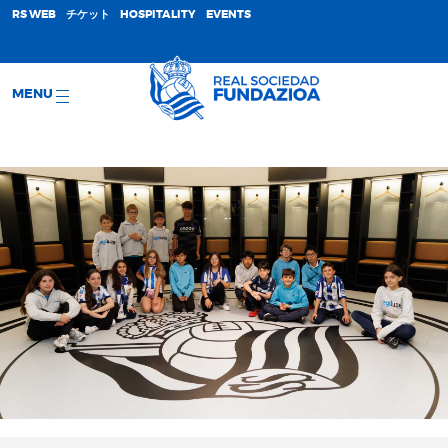
;
RS WEB
チケット
HOSPITALITY
EVENTS
MENU