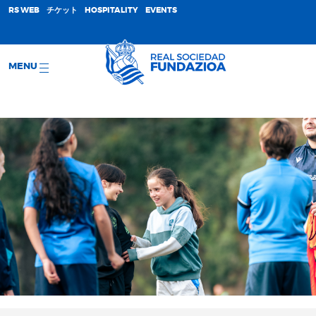
;
RS WEB
チケット
HOSPITALITY
EVENTS
MENU