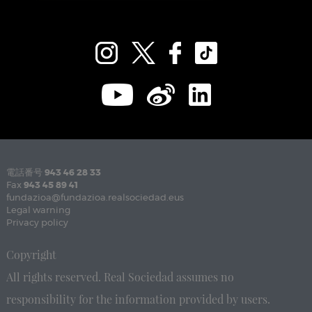
電話番号
943 46 28 33
Fax
943 45 89 41
fundazioa@fundazioa.realsociedad.eus
Legal warning
Privacy policy
Copyright
All rights reserved. Real Sociedad assumes no
responsibility for the information provided by users.