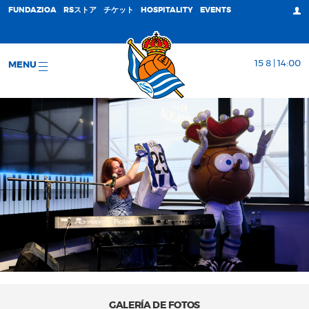
FUNDAZIOA
RSストア
チケット
HOSPITALITY
EVENTS
15 8 | 14:00
MENU
GALERÍA DE FOTOS