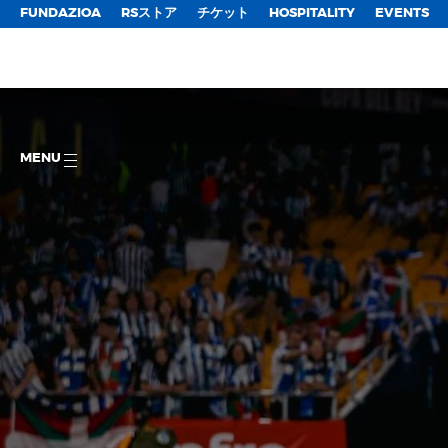
FUNDAZIOA
RSストア
チケット
HOSPITALITY
EVENTS
MENU