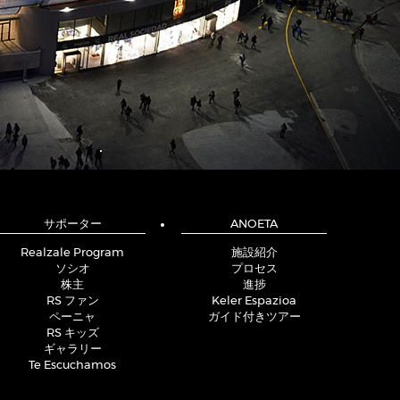
サポーター
ANOETA
Realzale Program
施設紹介
ソシオ
プロセス
株主
進捗
RS ファン
Keler Espazioa
ペーニャ
ガイド付きツアー
RS キッズ
ギャラリー
Te Escuchamos