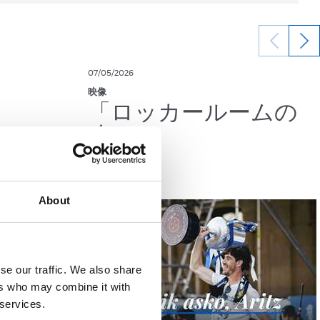
07/05/2026
映像
「ロッカールームの
魂」
About
se our traffic. We also share
ers who may combine it with
 services.