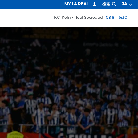
MY LA REAL
検索
JA
F.C. Köln
Real Sociedad
08 8 | 15:30