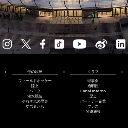
他の競技
クラブ
フィールドホッケー
理事会
陸上
透明性
ペロタ
Canal Interno
潜水競技
歴史
それぞれの歴史
パートナー企業
功労者たち
プレス
関連施設