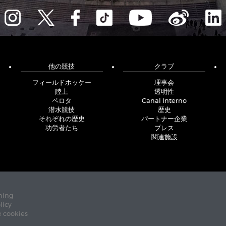
他の競技
クラブ
フィールドホッケー
理事会
陸上
透明性
ペロタ
Canal Interno
潜水競技
歴史
それぞれの歴史
パートナー企業
功労者たち
プレス
関連施設
ning
licy
e cookies