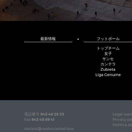
最新情報
フットボール
トップチーム
女子
サンセ
カンテラ
Zubieta
Liga Genuine
電話番号
943 46 28 33
Legal war
Fax
943 45 89 41
Privacy po
Política d
realsoc@realsociedad.eus