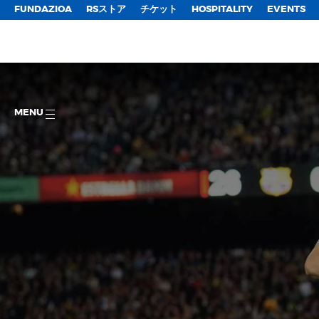
FUNDAZIOA
RSストア
チケット
HOSPITALITY
EVENTS
MENU