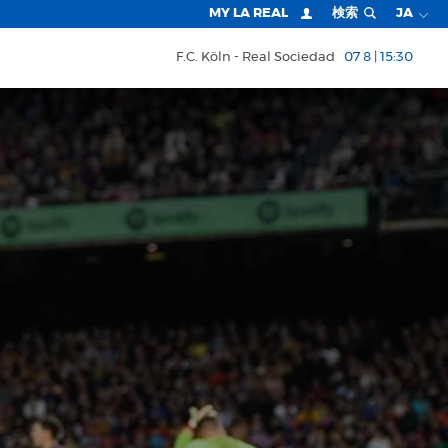
MY LA REAL
検索
JA
F.C. Köln
Real Sociedad
07 8 | 15:30