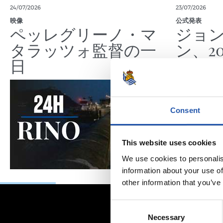
24/07/2026
23/07/2026
映像
公式発表
ペッレグリーノ・マ
ジョ
タラッツォ監督の一
ン、2
日
延長
Consent
This website uses cookies
We use cookies to personalis
information about your use of
other information that you’ve
Consent
Necessary
Selection