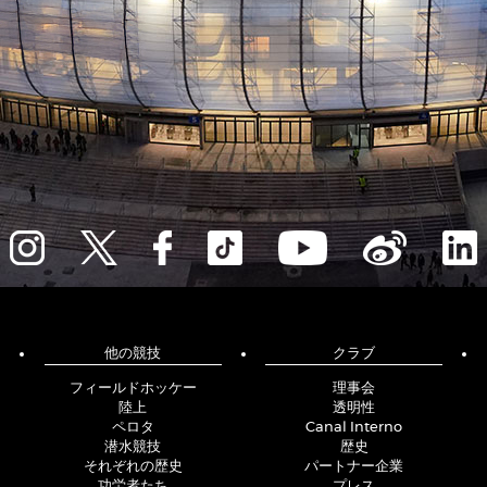
他の競技
クラブ
フィールドホッケー
理事会
陸上
透明性
ペロタ
Canal Interno
潜水競技
歴史
それぞれの歴史
パートナー企業
功労者たち
プレス