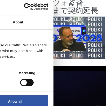
みにし
タラッツォ監督、
2028年まで契約延長
About
se our traffic. We also share
ers who may combine it with
 services.
Marketing
Allow all