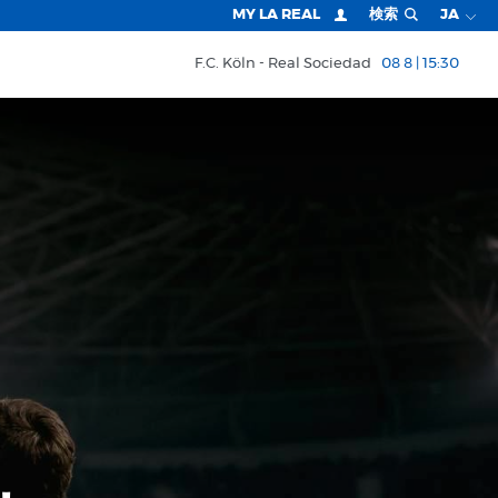
MY LA REAL
検索
JA
F.C. Köln
Real Sociedad
08 8 | 15:30