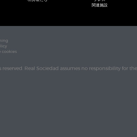
関連施設
ning
licy
e cookies
ts reserved. Real Sociedad assumes no responsibility for th