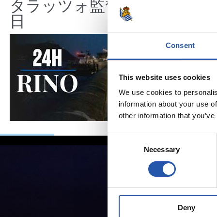
タラッツォ監督の一
ン、2
日
延長
Consent
This website uses cookies
We use cookies to personalis
information about your use of
other information that you’ve
Consent
Necessary
Selection
Deny