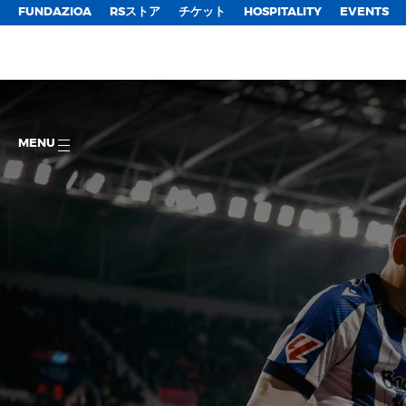
FUNDAZIOA
RSストア
チケット
HOSPITALITY
EVENTS
MENU