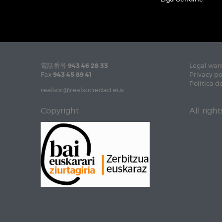
電話番号
943 46 28 33
Legal war
Fax
943 45 89 41
Privacy po
Política d
realsoc@realsociedad.eus
Copyright
All righ