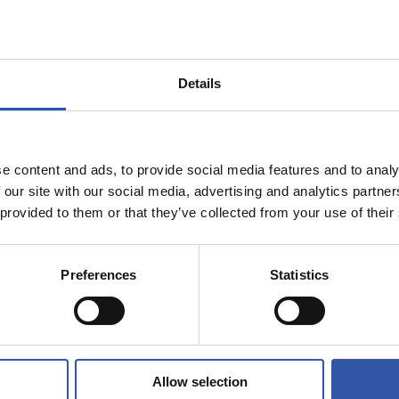
032年まで契約
をとても楽し
ている」
Details
e content and ads, to provide social media features and to analy
 our site with our social media, advertising and analytics partn
 provided to them or that they’ve collected from your use of their
Preferences
Statistics
Allow selection