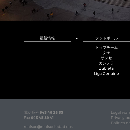
最新情報
フットボール
トップチーム
女子
サンセ
カンテラ
Zubieta
Liga Genuine
電話番号
943 46 28 33
Legal war
Fax
943 45 89 41
Privacy po
Política d
realsoc@realsociedad.eus