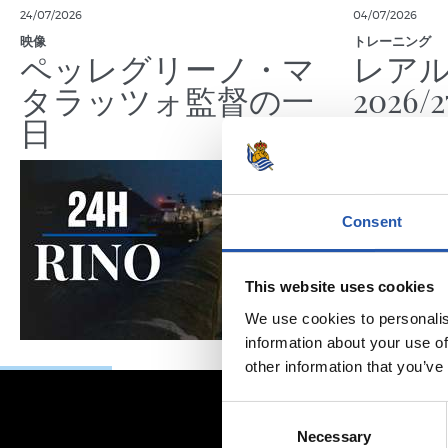
24/07/2026
04/07/2026
映像
トレーニング
ペッレグリーノ・マ
レア
タラッツォ監督の一
2026
日
Consent
This website uses cookies
We use cookies to personalis
information about your use of
other information that you’ve
Consent
Necessary
Selection