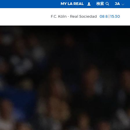
MY LA REAL
検索
JA
F.C. Köln
Real Sociedad
08 8 | 15:30