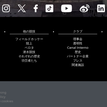
他の競技
クラブ
フィールドホッケー
理事会
陸上
透明性
ペロタ
Canal Interno
潜水競技
歴史
それぞれの歴史
パートナー企業
功労者たち
プレス
関連施設
ning
licy
e cookies