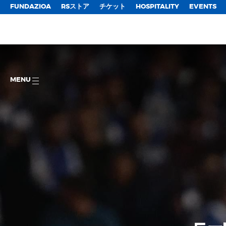
FUNDAZIOA
RSストア
チケット
HOSPITALITY
EVENTS
MENU