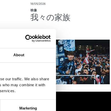
18/05/2026
映像
我々の家族
About
se our traffic. We also share
ers who may combine it with
 services.
Marketing