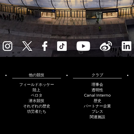
他の競技
クラブ
フィールドホッケー
理事会
陸上
透明性
ペロタ
Canal Interno
潜水競技
歴史
それぞれの歴史
パートナー企業
功労者たち
プレス
関連施設