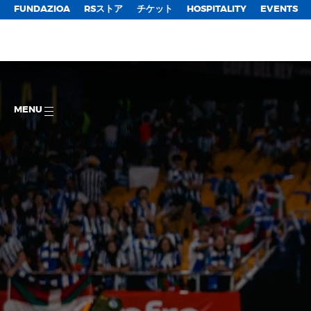
FUNDAZIOA
RSストア
チケット
HOSPITALITY
EVENTS
MENU