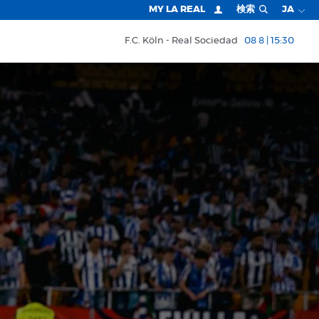
MY LA REAL
検索
JA
F.C. Köln
Real Sociedad
08 8 | 15:30