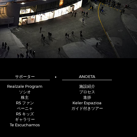
サポーター
ANOETA
Realzale Program
施設紹介
ソシオ
プロセス
株主
進捗
RS ファン
Keler Espazioa
ペーニャ
ガイド付きツアー
RS キッズ
ギャラリー
Te Escuchamos