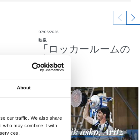
07/05/2026
映像
「ロッカールームの
魂」
About
se our traffic. We also share
ers who may combine it with
 services.