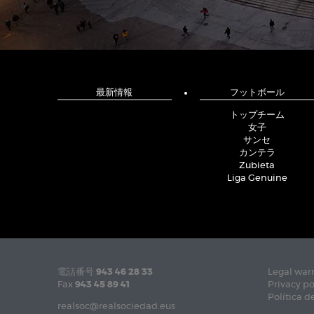
最新情報
フットボール
トップチーム
女子
サンセ
カンテラ
Zubieta
Liga Genuine
電話番号
943 46 28 33
Legal war
Fax
943 45 89 41
Privacy po
Política d
realsoc@realsociedad.eus