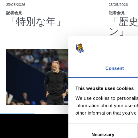
23/05/2026
23/05/2026
記者会見
記者会見
「特別な年」
「歴
ン」
Consent
This website uses cookies
We use cookies to personalis
information about your use of
other information that you’ve
Consent
Necessary
Selection