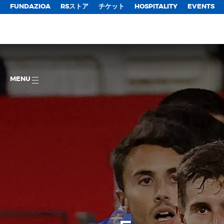
FUNDAZIOA
RSストア
チケット
HOSPITALITY
EVENTS
MENU