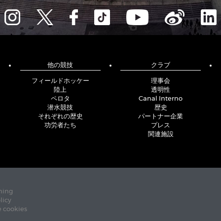
他の競技
クラブ
フィールドホッケー
理事会
陸上
透明性
ペロタ
Canal Interno
潜水競技
歴史
それぞれの歴史
パートナー企業
功労者たち
プレス
関連施設
ning
licy
e cookies