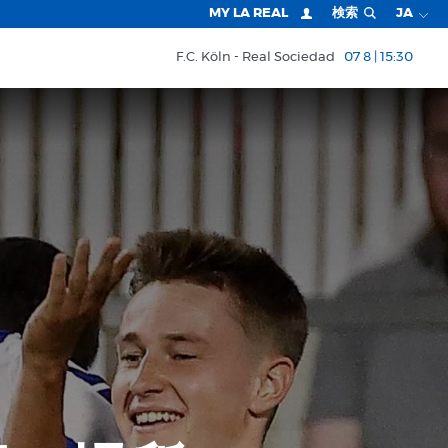
MY LA REAL
検索
JA
F.C. Köln
Real Sociedad
07 8 | 15:30