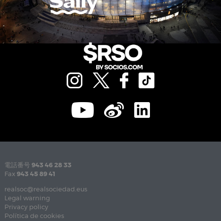
電話番号
943 46 28 33
Fax
943 45 89 41
realsoc@realsociedad.eus
Legal warning
Privacy policy
Política de cookies