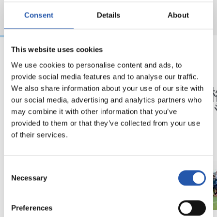
Consent
Details
About
This website uses cookies
We use cookies to personalise content and ads, to
25/03/2026
14/07/2025
provide social media features and to analyse our traffic.
サンセ
サンセ
サッカー、仲間、そ
2部昇
We also share information about your use of our site with
our social media, advertising and analytics partners who
して家族
ンセ
may combine it with other information that you’ve
provided to them or that they’ve collected from your use
of their services.
Consent
Necessary
Selection
Preferences