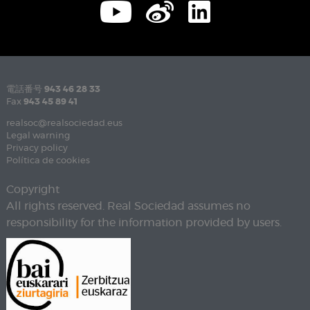
電話番号
943 46 28 33
Fax
943 45 89 41
realsoc@realsociedad.eus
Legal warning
Privacy policy
Política de cookies
Copyright
All rights reserved. Real Sociedad assumes no
responsibility for the information provided by users.