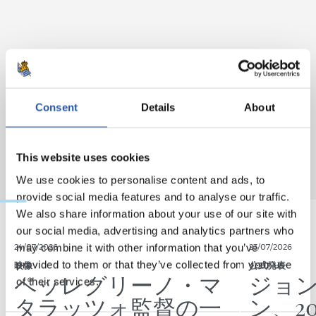
Consent
Details
About
This website uses cookies
We use cookies to personalise content and ads, to
provide social media features and to analyse our traffic.
We also share information about your use of our site with
our social media, advertising and analytics partners who
may combine it with other information that you’ve
24/07/2026
23/07/2026
provided to them or that they’ve collected from your use
映像
公式発表
ペッレグリーノ・マ
ジョ
of their services.
タラッツォ監督の一
ン、2