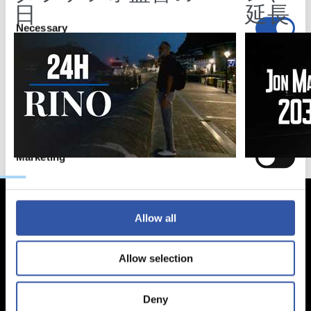
日
延長
Consent
Necessary
Selection
Preferences
Statistics
Marketing
Allow all
Allow selection
Deny