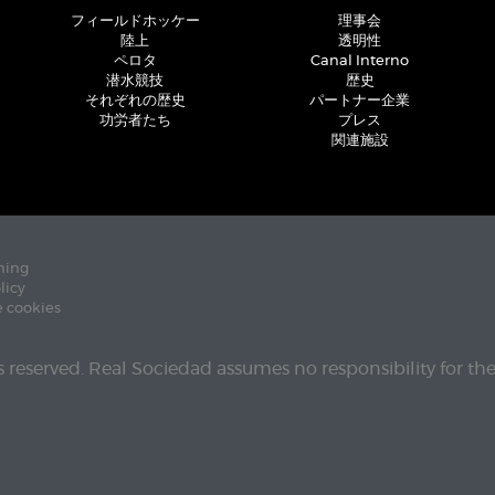
フィールドホッケー
理事会
陸上
透明性
ペロタ
Canal Interno
潜水競技
歴史
それぞれの歴史
パートナー企業
功労者たち
プレス
関連施設
ning
licy
e cookies
ts reserved. Real Sociedad assumes no responsibility for th