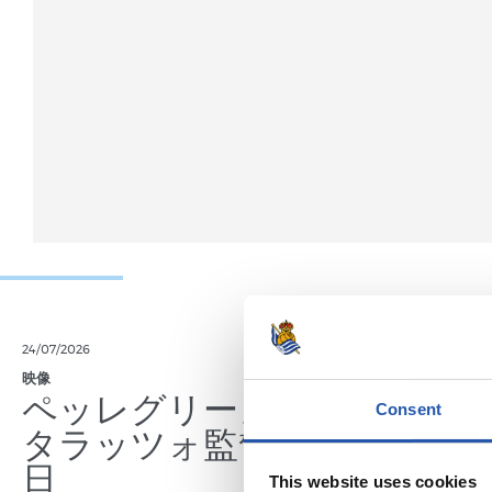
24/07/2026
23/07/2026
映像
公式発表
ペッレグリーノ・マ
ジョ
Consent
タラッツォ監督の一
ン、2
日
延長
This website uses cookies