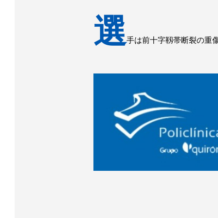
選
手は前十字靱帯断裂の重