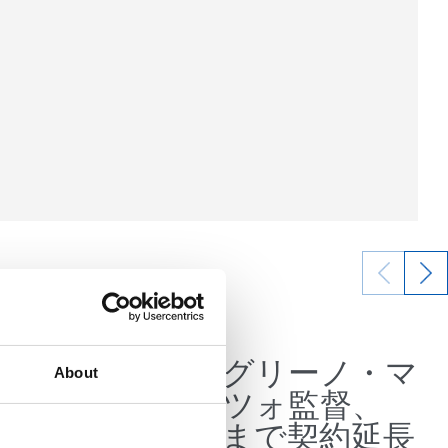
07/07/2026
公式発表
つもの
ペッレグリーノ・マ
About
みにし
タラッツォ監督、
2028年まで契約延長