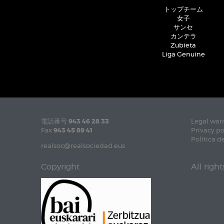
トップチーム
女子
サンセ
カンテラ
Zubieta
Liga Genuine
電話番号
943 46 28 33
Legal war
Fax
943 45 89 41
Privacy po
Política d
realsoc@realsociedad.eus
Copyright
All righ