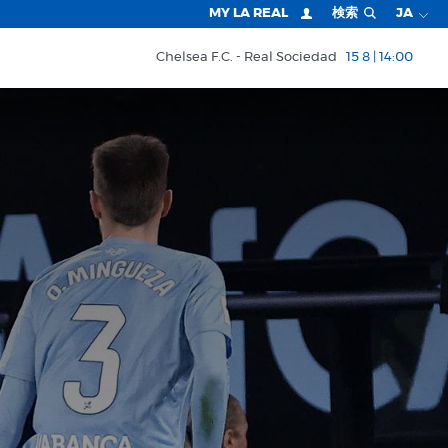
MY LA REAL
検索
JA
Chelsea F.C.
Real Sociedad
15 8 | 14:00