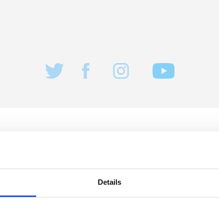
07/07/2026
公式発表
ン・マルティ
「この先に待
Details
032年まで契約
をとても楽し
ている」