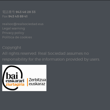
電話番号
943 46 28 33
Fax
943 45 89 41
realsoc@realsociedad.eus
Legal warning
Privacy policy
Política de cookies
Copyright
All rights reserved. Real Sociedad assumes no
responsibility for the information provided by users.