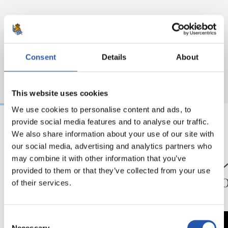
Consent
Details
About
This website uses cookies
We use cookies to personalise content and ads, to
provide social media features and to analyse our traffic.
We also share information about your use of our site with
24/07/2026
23/07/2026
our social media, advertising and analytics partners who
映像
公式発表
ペッレグリーノ・マ
ジョ
may combine it with other information that you’ve
provided to them or that they’ve collected from your use
タラッツォ監督の一
ン、2
of their services.
日
延長
Consent
Necessary