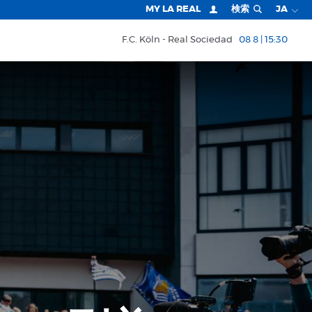
MY LA REAL
検索
JA
F.C. Köln
Real Sociedad
08 8 | 15:30