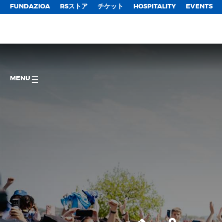
FUNDAZIOA
RSストア
チケット
HOSPITALITY
EVENTS
MENU