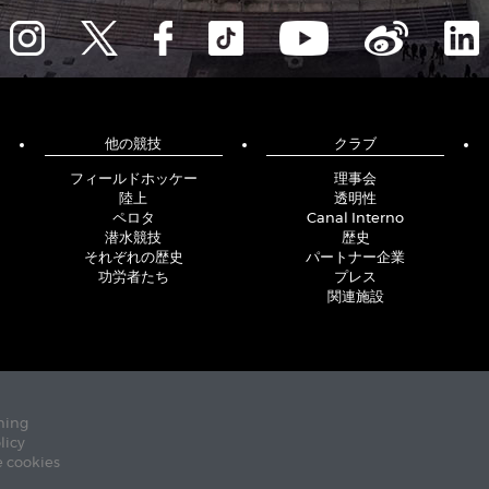
他の競技
クラブ
フィールドホッケー
理事会
陸上
透明性
ペロタ
Canal Interno
潜水競技
歴史
それぞれの歴史
パートナー企業
功労者たち
プレス
関連施設
ning
licy
e cookies