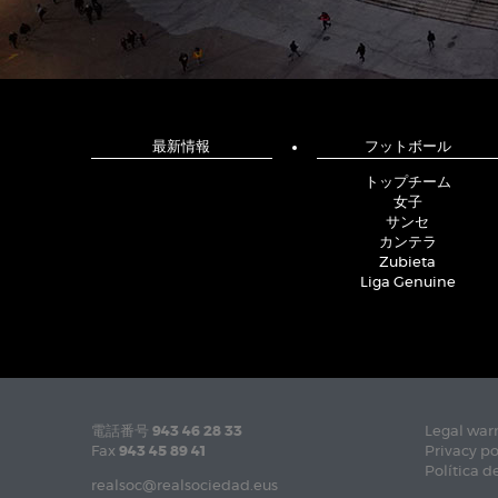
最新情報
フットボール
トップチーム
女子
サンセ
カンテラ
Zubieta
Liga Genuine
電話番号
943 46 28 33
Legal war
Fax
943 45 89 41
Privacy po
Política d
realsoc@realsociedad.eus