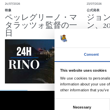
24/07/2026
23/07/2026
映像
公式発表
ペッレグリーノ・マ
ジョ
タラッツォ監督の一
ン、2
日
延長
Consent
This website uses cookies
We use cookies to personalis
information about your use of
other information that you’ve
Consent
Necessary
Selection