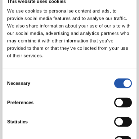
This website uses cookies
con el mencionado Elosegui y Roberto Ordóñez, el
We use cookies to personalise content and ads, to
récord nacional de 4x100 metros.
provide social media features and to analyse our traffic.
La primera edición de los Campeonatos de España a
We also share information about your use of our site with
nivel de clubes se desarrolló en 1934, y el equipo txuri-
our social media, advertising and analytics partners who
urdin ocupó la novena posición. Desde esa fecha la
may combine it with other information that you’ve
Real siempre ha competido en la máxima categoría y,
provided to them or that they’ve collected from your use
en 1967, llegó el momento de mayor gloria para la
of their services.
sección, cuando los atletas de la Real Sociedad se
proclamaron en Valladolid campeones de España,
quedando por delante de la Unión Deportiva
Consent
Necessary
Salamanca y el FC Barcelona. Es el único título
Selection
nacional que ostenta el equipo, habiendo ocupado la
segunda y tercera plaza en más ocasiones. A nivel
Preferences
vasco, la Real es el equipo con más títulos.
Statistics