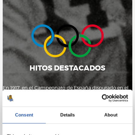
HITOS DESTACADOS
En 1917, en el Campeonato de España disputado en el
campo de Atotxa, participaron varios atletas de la
sección. José Luis Elosegui estableció el récord de
España de salto de altura. En estos primeros años
Consent
Details
About
podemos destacar la clasificación para los juegos
Olímpicos de Paris (1924) de Félix Mendizabal y Diego
Ordoñez. Además, estos dos atletas obtuvieron, junto