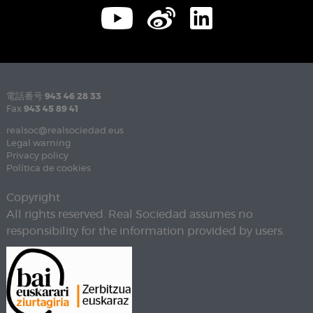
電話番号
943 46 28 33
Fax
943 45 89 41
realsoc@realsociedad.eus
Legal warning
Privacy policy
Política de cookies
Copyright
All rights reserved. Real Sociedad assumes no
responsibility for the information provided by users.