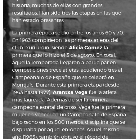
historia, muchas de ellas con grandes
resultados. Han sido tres las etapas en las que
han estado presentes.
La primera época se dio entre los años 60 y 70.
En 1963 compitieron las primeras atletas del
club txuri urdin, siendo
Alicia Gómez
la
primera que lo hizo el 3 de agosto. En total,
aquella temporada llegaron a participar en
competiciones trece atletas, acudiendo tres al
Campeonato de España que se celebró en
Montjuïc. Durante esta primera etapa (desde
1963 hasta 1977),
Arantxa Vega
fue la atleta
más laureada. Además de ser la primera
campeona estatal de cross, Vega fue la primera
mujer en vencer en un Campeonato de España
bajo techo en los 500 metros, disciplina que se
disputaba por aquel entonces. Aquel mismo
año (1965), también obtuvo el récord de