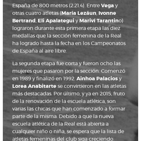
España de 800 metros (2:21.4). Entre
Vega
y
otras cuatro atletas (
María Lezáun
,
Ivonne
Bertrand
,
Eli Apalategui
y
Mariví Tarantin
o)
lograron durante esta primera etapa las diez
medallas que la sección femenina de la Real
ha logrado hasta la fecha en los Campeonatos
de España al aire libre.
La segunda etapa fue corta y fueron ocho las
mujeres que pasaron por la sección. Comenzó
en 1989 y finalizó en 1992.
Ainhoa Palacios
y
Lorea Anabitarte
se convirtieron en las atletas
más destacadas. Por último, y ya en 2015, fruto
de la renovación de la escuela atlética, son
varias las chicas que han comenzado a formar
parte de la misma. Debido a que la nueva
escuela atlética de la Real está abierta a
cualquier niño o niña, se espera que la lista de
atletas femeninas del club siga creciendo.