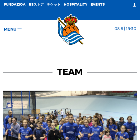
FUNDAZIOA
RSストア
チケット
HOSPITALITY
EVENTS
08 8 | 15:30
MENU
TEAM