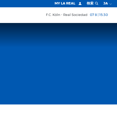
MY LA REAL
検索
JA
F.C. Köln
Real Sociedad
07 8 | 15:30