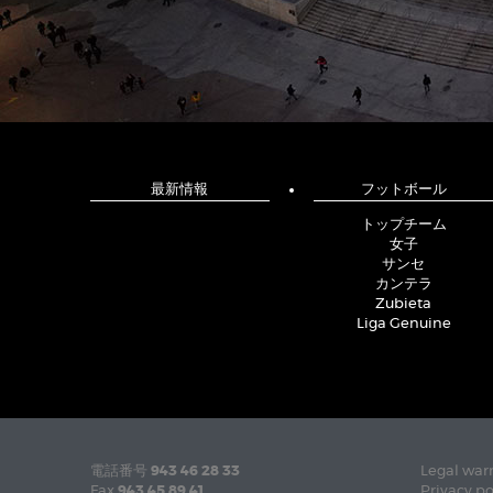
最新情報
フットボール
トップチーム
女子
サンセ
カンテラ
Zubieta
Liga Genuine
電話番号
943 46 28 33
Legal war
Fax
943 45 89 41
Privacy po