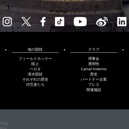
他の競技
クラブ
フィールドホッケー
理事会
陸上
透明性
ペロタ
Canal Interno
潜水競技
歴史
それぞれの歴史
パートナー企業
功労者たち
プレス
関連施設
ning
licy