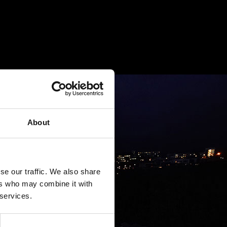
About
se our traffic. We also share
ers who may combine it with
 services.