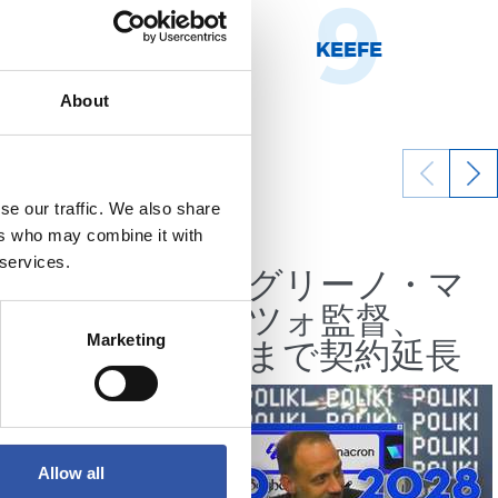
8
9
NHOA MARÍN
KEEFE
About
se our traffic. We also share
07/07/2026
ers who may combine it with
公式発表
 services.
つもの
ペッレグリーノ・マ
みにし
タラッツォ監督、
2028年まで契約延長
Marketing
Allow all