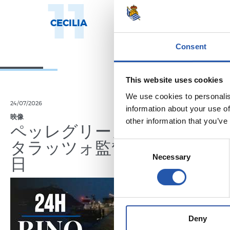
11
1
CECILIA
AROLA A.
Consent
This website uses cookies
We use cookies to personalis
24/07/2026
23/07/2026
information about your use of
映像
公式発表
other information that you’ve
ペッレグリーノ・マ
ジョ
タラッツォ監督の一
ン、2
Consent
日
延長
Necessary
Selection
Deny