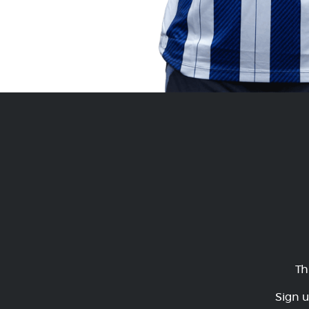
Th
Sign u