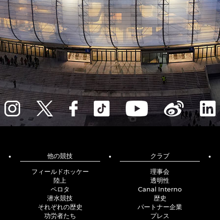
他の競技
クラブ
フィールドホッケー
理事会
陸上
透明性
ペロタ
Canal Interno
潜水競技
歴史
それぞれの歴史
パートナー企業
功労者たち
プレス