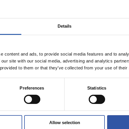
9
7
CAMI
AI
Details
e content and ads, to provide social media features and to analy
07/07/2026
 our site with our social media, advertising and analytics partn
公式発表
 provided to them or that they’ve collected from your use of their
ン・マルティ
「この先に待
032年まで契約
をとても楽し
ている」
Preferences
Statistics
Allow selection