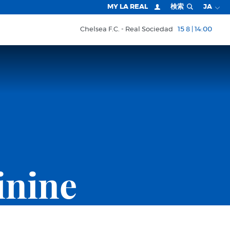
MY LA REAL
検索
JA
Chelsea F.C.
Real Sociedad
15 8 | 14:00
inine