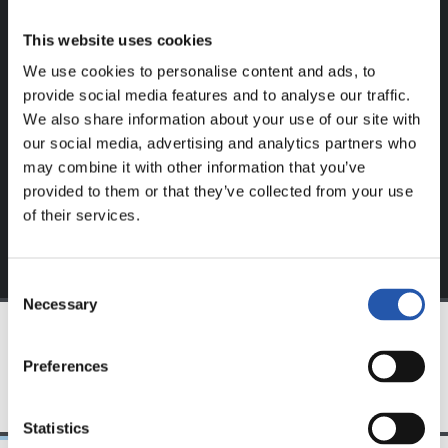
REGISTRADOS!
This website uses cookies
We use cookies to personalise content and ads, to
Este contenido es solo para los usuarios registrados en
provide social media features and to analyse our traffic.
nuestra web.
We also share information about your use of our site with
Regístrate haciendo clic en el
Login
y disfruta de
our social media, advertising and analytics partners who
contenido exclusivo para ti.
may combine it with other information that you’ve
provided to them or that they’ve collected from your use
of their services.
Consent
Necessary
Selection
EQUIPO
Preferences
Statistics