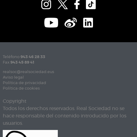
Teléfono
943 46 28 33
Fax
943 45 89 41
realsoc@realsociedad.eus
Aviso legal
Política de privacidad
Política de cookies
Copyright
Todos los derechos reservados. Real Sociedad no se
hace responsable del contenido introducido por los
usuarios.