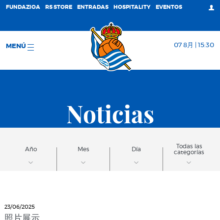
FUNDAZIOA
RS STORE
ENTRADAS
HOSPITALITY
EVENTOS
07 8月 | 15:30
MENÚ
Noticias
Todas las
Año
Mes
Día
categorías
23/06/2025
照片展示