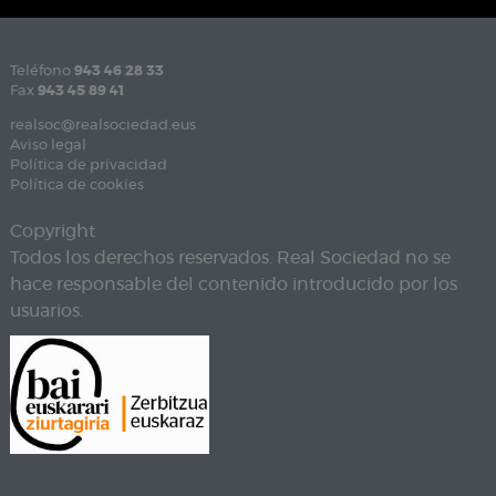
Teléfono
943 46 28 33
Fax
943 45 89 41
realsoc@realsociedad.eus
Aviso legal
Política de privacidad
Política de cookies
Copyright
Todos los derechos reservados. Real Sociedad no se
hace responsable del contenido introducido por los
usuarios.