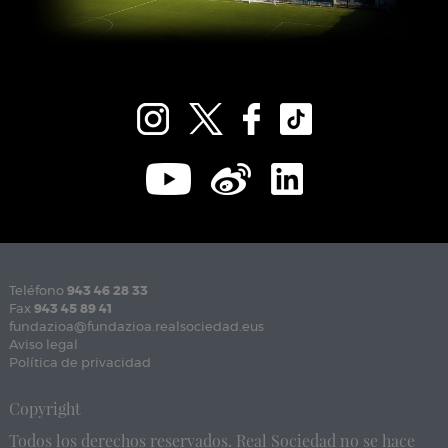
Teléfono
943 46 28 33
Fax
943 45 89 41
fundazioa@fundazioa.realsociedad.eus
Aviso legal
Política de privacidad
Copyright
Todos los derechos reservados. Real Sociedad no se hace