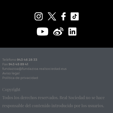
Teléfono
943 46 28 33
Fax
943 45 89 41
fundazioa@fundazioa.realsociedad.eus
Aviso legal
Política de privacidad
Copyright
Todos los derechos reservados. Real Sociedad no se hace
responsable del contenido introducido por los usuarios.