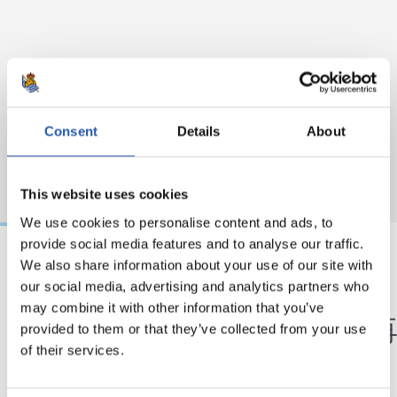
Consent
Details
About
This website uses cookies
We use cookies to personalise content and ads, to
provide social media features and to analyse our traffic.
We also share information about your use of our site with
06/02/2025
30/01/2025
our social media, advertising and analytics partners who
may combine it with other information that you’ve
视频总结
新闻报道
我们晋级了国王杯半决
我们
provided to them or that they’ve collected from your use
赛
of their services.