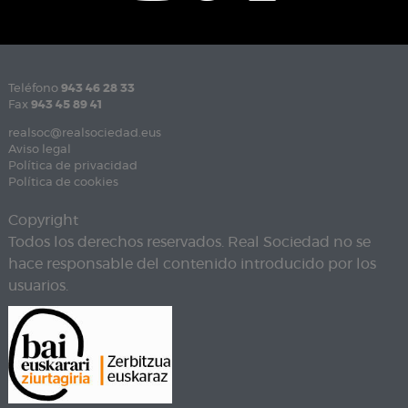
Teléfono
943 46 28 33
Fax
943 45 89 41
realsoc@realsociedad.eus
Aviso legal
Política de privacidad
Política de cookies
Copyright
Todos los derechos reservados. Real Sociedad no se
hace responsable del contenido introducido por los
usuarios.