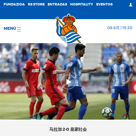
FUNDAZIOA
RS STORE
ENTRADAS
HOSPITALITY
EVENTOS
08 8月 | 15:30
MENÚ
马拉加 2-0 皇家社会